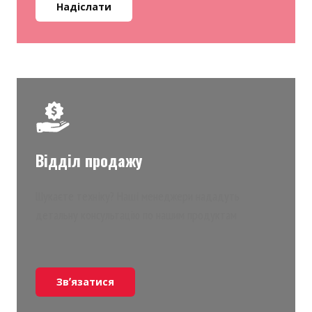
Надіслати
Відділ продажу
Шукаєте техніку? Наші менеджери нададуть
детальну консультацію по нашим продуктам
Звʼязатися